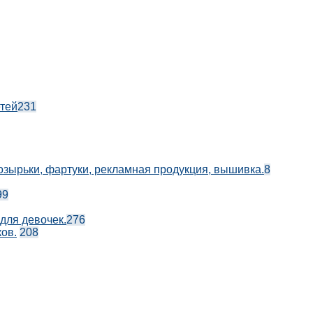
етей
231
козырьки, фартуки, рекламная продукция, вышивка.
8
99
 для девочек.
276
ов.
208