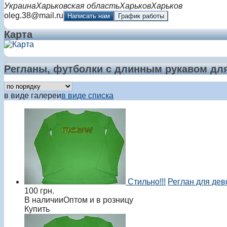
Украина
Харьковская область
Харьков
Харьков
oleg.38@mail.ru
Написать нам
График работы
Карта
Регланы, футболки с длинным рукавом дл
в виде галереи
в виде списка
Стильно!!!
Реглан для дев
100
грн.
В наличии
Оптом и в розницу
Купить