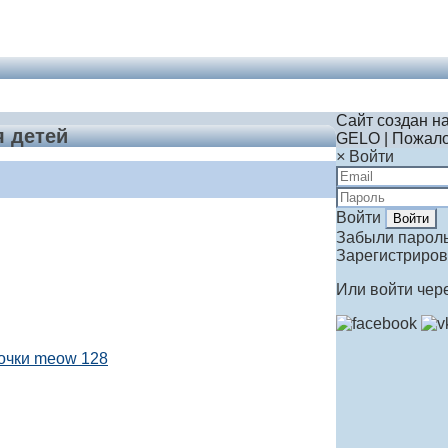
Сайт создан н
я детей
GELO | Пожало
×
Войти
Войти
Забыли парол
Зарегистриров
Или войти чер
очки meow 128