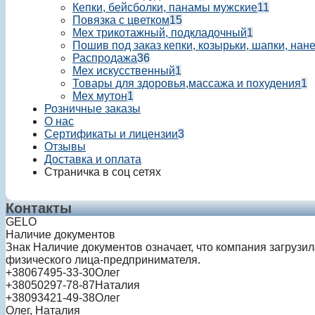
Кепки, бейсболки, панамы мужские
11
Повязка с цветком
15
Мех трикотажный, подкладочный
1
Пошив под заказ кепки, козырьки, шапки, нан
Распродажа
36
Мех искусственный
1
Товары для здоровья,массажа и похудения
1
Мех мутон
1
Розничные заказы
О нас
Сертификаты и лицензии
3
Отзывы
Доставка и оплата
Страничка в соц сетях
Контакты
GELO
Наличие документов
Знак
Наличие документов
означает, что компания загрузи
физического лица-предпринимателя.
+380
67
495-33-30
Олег
+380
50
297-78-87
Наталия
+380
93
421-49-38
Олег
Олег, Наталия