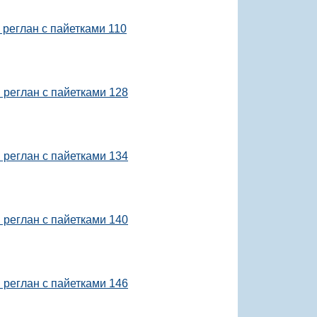
реглан с пайетками 110
реглан с пайетками 128
реглан с пайетками 134
реглан с пайетками 140
реглан с пайетками 146