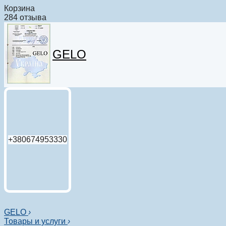
Корзина
284 отзыва
GELO
+380674953330
GELO
›
Товары и услуги
›