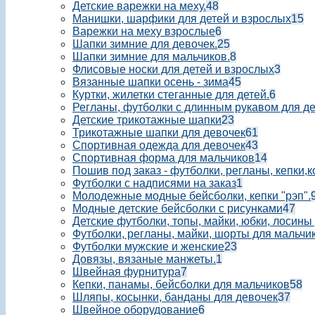
Детские варежки на меху.
48
Манишки, шарфики для детей и взрослых
15
Варежки на меху взрослые
6
Шапки зимние для девочек.
25
Шапки зимние для мальчиков.
8
Флисовые носки для детей и взрослых
3
Вязанные шапки осень - зима
45
Куртки, жилетки стеганные для детей.
6
Регланы, футболки с длинным рукавом для д
Детские трикотажные шапки
23
Трикотажные шапки для девочек
61
Спортивная одежда для девочек
43
Спортивная форма для мальчиков
14
Пошив под заказ - футболки, регланы, кепки,
Футболки с надписями на заказ
1
Молодежные модные бейсболки, кепки "рэп".
Модные детские бейсболки с рисунками
47
Детские футболки, топы, майки, юбки, лосины
Футболки, регланы, майки, шорты для мальчик
Футболки мужские и женские
23
Довязы, вязаные манжеты.
1
Швейная фурнитура
7
Кепки, панамы, бейсболки для мальчиков
58
Шляпы, косынки, банданы для девочек
37
Швейное оборудование
6