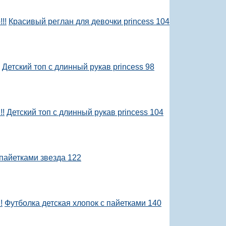
!!
Красивый реглан для девочки princess 104
Детский топ с длинный рукав princess 98
!!
Детский топ с длинный рукав princess 104
 пайетками звезда 122
!
Футболка детская хлопок с пайетками 140