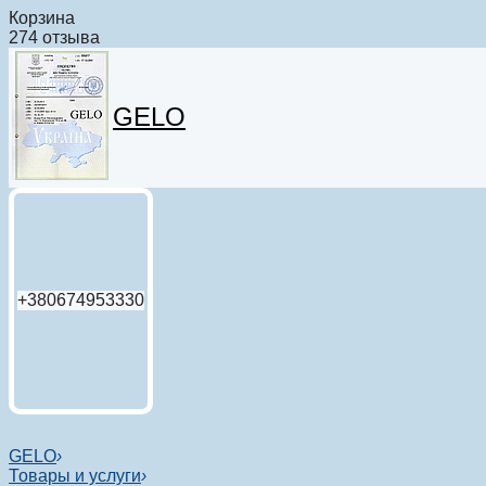
Корзина
274 отзыва
GELO
+380674953330
GELO
›
Товары и услуги
›