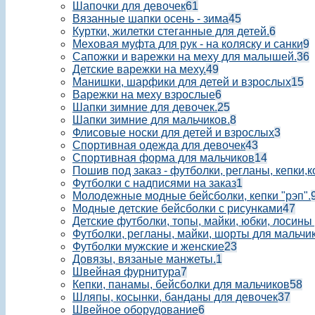
Шапочки для девочек
61
Вязанные шапки осень - зима
45
Куртки, жилетки стеганные для детей.
6
Меховая муфта для рук - на коляску и санки
9
Сапожки и варежки на меху для малышей.
36
Детские варежки на меху.
49
Манишки, шарфики для детей и взрослых
15
Варежки на меху взрослые
6
Шапки зимние для девочек.
25
Шапки зимние для мальчиков.
8
Флисовые носки для детей и взрослых
3
Спортивная одежда для девочек
43
Спортивная форма для мальчиков
14
Пошив под заказ - футболки, регланы, кепки,
Футболки с надписями на заказ
1
Молодежные модные бейсболки, кепки "рэп".
Модные детские бейсболки с рисунками
47
Детские футболки, топы, майки, юбки, лосины
Футболки, регланы, майки, шорты для мальчик
Футболки мужские и женские
23
Довязы, вязаные манжеты.
1
Швейная фурнитура
7
Кепки, панамы, бейсболки для мальчиков
58
Шляпы, косынки, банданы для девочек
37
Швейное оборудование
6