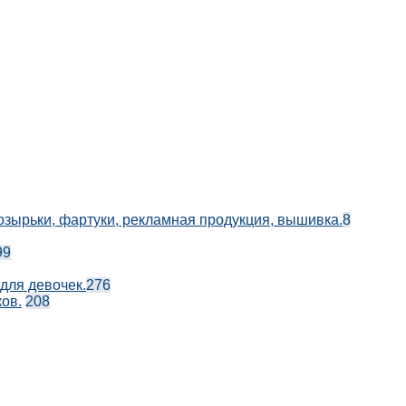
козырьки, фартуки, рекламная продукция, вышивка.
8
99
 для девочек.
276
ов.
208