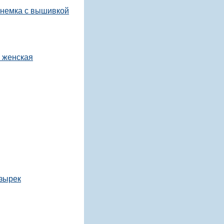
 немка с вышивкой
 женская
озырек