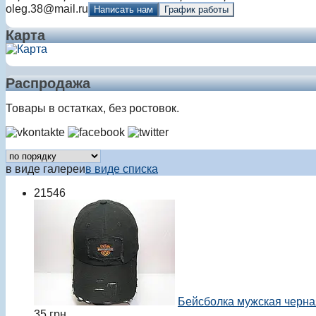
oleg.38@mail.ru
Написать нам
График работы
Карта
Распродажа
Товары в остатках, без ростовок.
в виде галереи
в виде списка
21546
Бейсболка мужская черна
35
грн.