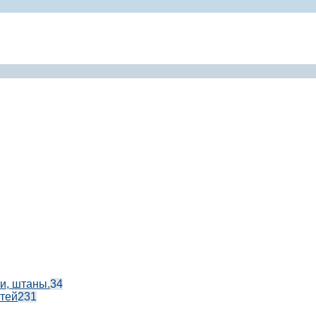
и, штаны.
34
етей
231