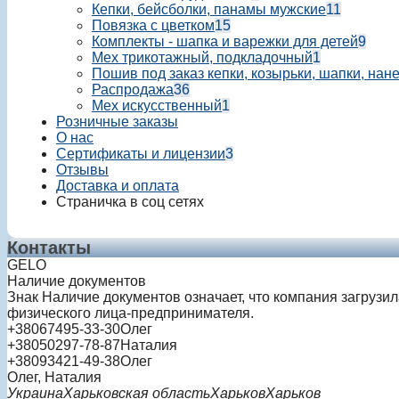
Кепки, бейсболки, панамы мужские
11
Повязка с цветком
15
Комплекты - шапка и варежки для детей
9
Мех трикотажный, подкладочный
1
Пошив под заказ кепки, козырьки, шапки, нан
Распродажа
36
Мех искусственный
1
Розничные заказы
О нас
Сертификаты и лицензии
3
Отзывы
Доставка и оплата
Страничка в соц сетях
Контакты
GELO
Наличие документов
Знак
Наличие документов
означает, что компания загрузи
физического лица-предпринимателя.
+380
67
495-33-30
Олег
+380
50
297-78-87
Наталия
+380
93
421-49-38
Олег
Олег, Наталия
Украина
Харьковская область
Харьков
Харьков