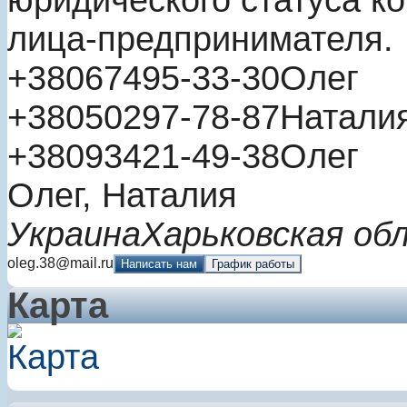
юридического статуса к
лица-предпринимателя.
+380
67
495-33-30
Олег
+380
50
297-78-87
Натали
+380
93
421-49-38
Олег
Олег, Наталия
Украина
Харьковская об
oleg.38@mail.ru
Написать нам
График работы
Карта