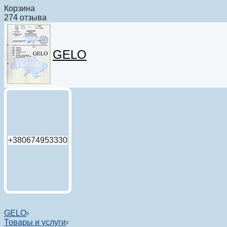
Корзина
274 отзыва
GELO
+380674953330
GELO
›
Товары и услуги
›