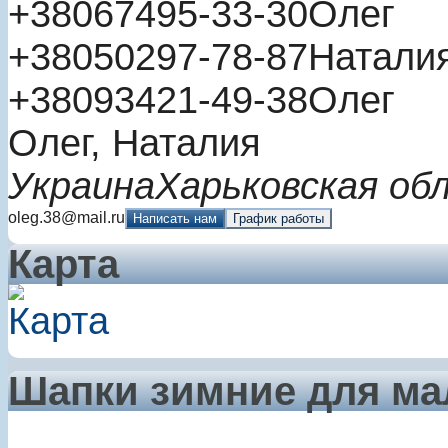
+380
67
495-33-30
Олег
+380
50
297-78-87
Натали
+380
93
421-49-38
Олег
Олег, Наталия
Украина
Харьковская об
oleg.38@mail.ru
Написать нам
График работы
Карта
Шапки зимние для ма