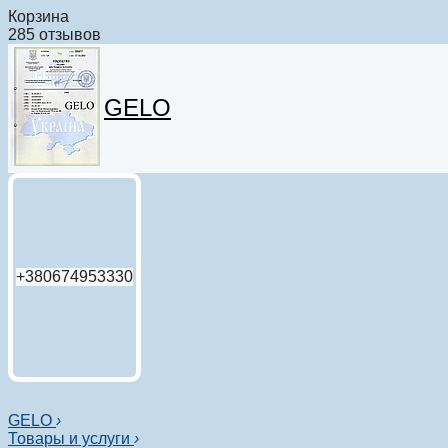
Корзина
285 отзывов
GELO
+380674953330
GELO
›
Товары и услуги
›