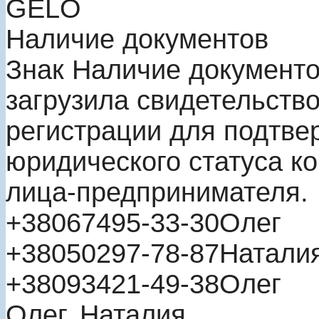
GELO
Наличие документов
Знак
Наличие документ
загрузила свидетельство
регистрации для подтве
юридического статуса к
лица-предпринимателя.
+380
67
495-33-30
Олег
+380
50
297-78-87
Натали
+380
93
421-49-38
Олег
Олег, Наталия