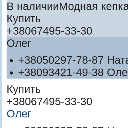
В наличии
Модная кепк
Купить
+380
67
495-33-30
Олег
+380
50
297-78-87
Нат
+380
93
421-49-38
Оле
Купить
+380
67
495-33-30
Олег