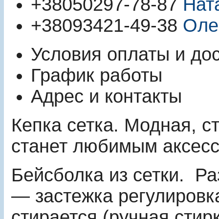
+380
50
297-78-87
Нат
+380
93
421-49-38
Оле
Условия оплаты и до
График работы
Адрес и контакты
Кепка сетка. Модная, с
станет любимым аксес
Бейсболка из сетки. Ра
― застежка регулировк
стирается (ручная стирк