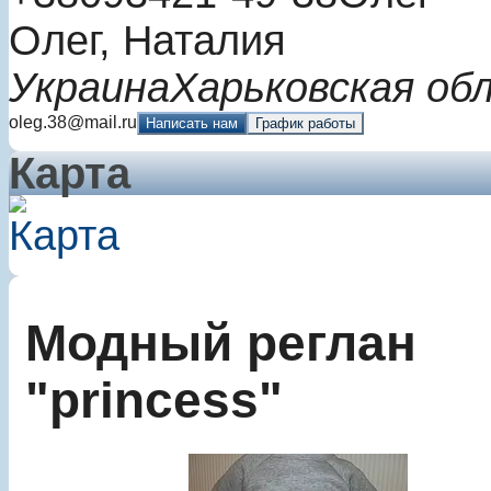
Олег, Наталия
Украина
Харьковская об
oleg.38@mail.ru
Написать нам
График работы
Карта
Модный реглан
"princess"