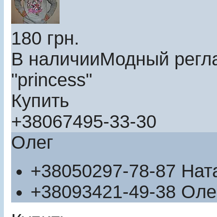
180
грн.
В наличии
Модный регл
"princess"
Купить
+380
67
495-33-30
Олег
+380
50
297-78-87
Нат
+380
93
421-49-38
Оле