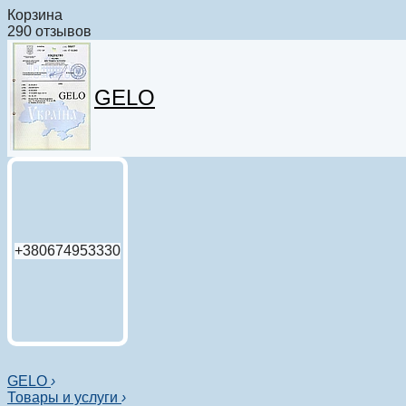
Корзина
290 отзывов
GELO
+380674953330
GELO
›
Товары и услуги
›