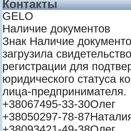
Контакты
GELO
Наличие документов
Знак
Наличие документ
загрузила свидетельство
регистрации для подтве
юридического статуса к
лица-предпринимателя.
+380
67
495-33-30
Олег
+380
50
297-78-87
Натали
+380
93
421-49-38
Олег