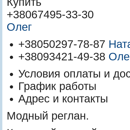
Купить
+380
67
495-33-30
Олег
+380
50
297-78-87
Нат
+380
93
421-49-38
Оле
Условия оплаты и до
График работы
Адрес и контакты
Модный реглан.