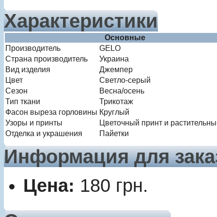
Характеристики
Основные
Производитель
GELO
Страна производитель
Украина
Вид изделия
Джемпер
Цвет
Светло-серый
Сезон
Весна/осень
Тип ткани
Трикотаж
Фасон выреза горловины
Круглый
Узоры и принты
Цветочный принт и растительны
Отделка и украшения
Пайетки
Информация для зака
Цена:
180
грн.