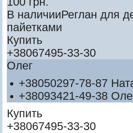
100
грн.
В наличии
Реглан для д
пайетками
Купить
+380
67
495-33-30
Олег
+380
50
297-78-87
Нат
+380
93
421-49-38
Оле
Купить
+380
67
495-33-30