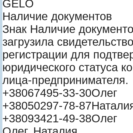
GELO
Наличие документов
Знак
Наличие документ
загрузила свидетельство
регистрации для подтве
юридического статуса к
лица-предпринимателя.
+380
67
495-33-30
Олег
+380
50
297-78-87
Натали
+380
93
421-49-38
Олег
Олег, Наталия