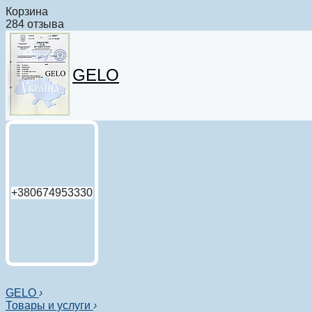
Корзина
284 отзыва
GELO
+380674953330
GELO
›
Товары и услуги
›