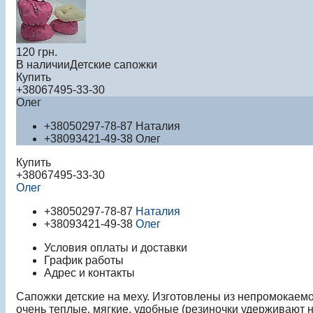
120
грн.
В наличии
Детские сапожки
Купить
+380
67
495-33-30
Олег
+380
50
297-78-87
Наталия
+380
93
421-49-38
Олег
Купить
+380
67
495-33-30
Олег
+380
50
297-78-87
Наталия
+380
93
421-49-38
Олег
Условия оплаты и доставки
График работы
Адрес и контакты
Сапожки детские на меху. Изготовлены из непромокаемой
очень теплые, мягкие, удобные (резиночки удерживают н