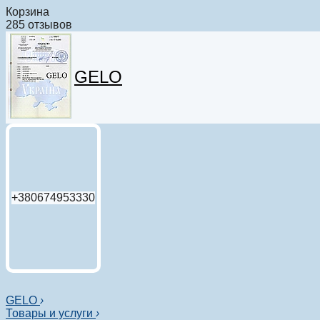
Корзина
285 отзывов
GELO
+380674953330
GELO
›
Товары и услуги
›