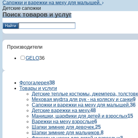
Сапожки и варежки на меху для малышей.
›
Детские сапожки
Поиск товаров и услуг
Найти
Производители
GELO
36
Фотогалерея
38
Товары и услуги
Детские теплые костюмы, джемпера, толстовк
Меховая муфта для рук - на коляску и санки
9
Сапожки и варежки на меху для малышей.
36
Детские варежки на меху.
48
Манишки, шарфики для детей и взрослых
15
Варежки на меху взрослые
6
Шапки зимние для девочек.
25
Шапки зимние для мальчиков.
8