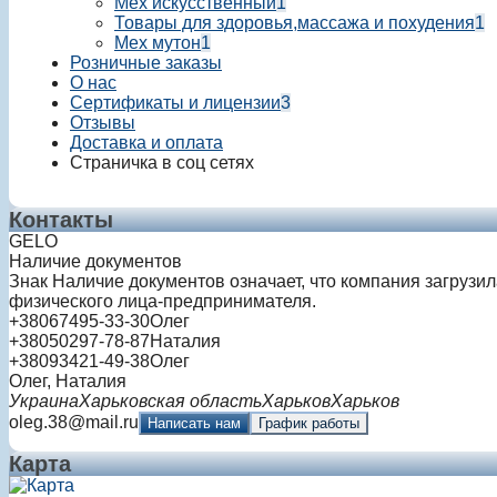
Мех искусственный
1
Товары для здоровья,массажа и похудения
1
Мех мутон
1
Розничные заказы
О нас
Сертификаты и лицензии
3
Отзывы
Доставка и оплата
Страничка в соц сетях
Контакты
GELO
Наличие документов
Знак
Наличие документов
означает, что компания загрузи
физического лица-предпринимателя.
+380
67
495-33-30
Олег
+380
50
297-78-87
Наталия
+380
93
421-49-38
Олег
Олег, Наталия
Украина
Харьковская область
Харьков
Харьков
oleg.38@mail.ru
Написать нам
График работы
Карта