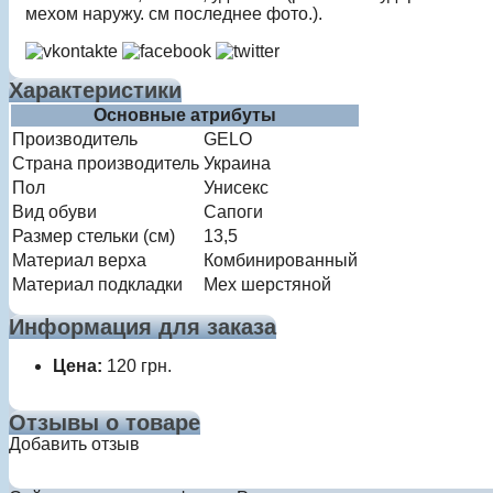
мехом наружу. см последнее фото.).
Характеристики
Основные атрибуты
Производитель
GELO
Страна производитель
Украина
Пол
Унисекс
Вид обуви
Сапоги
Размер стельки (см)
13,5
Материал верха
Комбинированный
Материал подкладки
Мех шерстяной
Информация для заказа
Цена:
120
грн.
Отзывы о товаре
Добавить отзыв