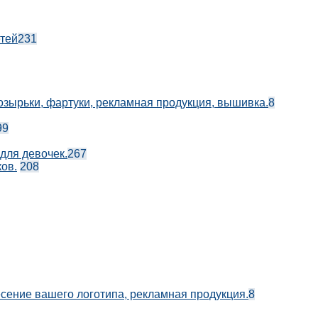
етей
231
козырьки, фартуки, рекламная продукция, вышивка.
8
99
 для девочек.
267
ов.
208
есение вашего логотипа, рекламная продукция.
8