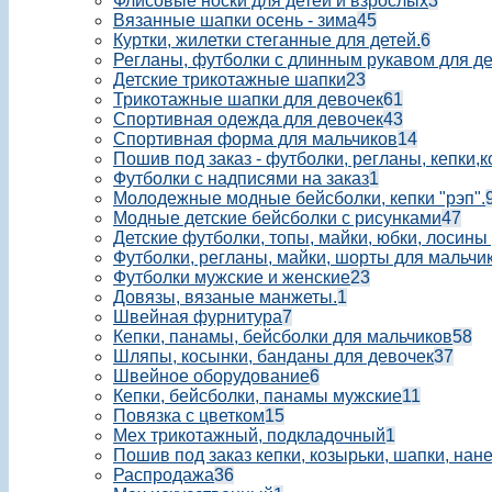
Флисовые носки для детей и взрослых
3
Вязанные шапки осень - зима
45
Куртки, жилетки стеганные для детей.
6
Регланы, футболки с длинным рукавом для д
Детские трикотажные шапки
23
Трикотажные шапки для девочек
61
Спортивная одежда для девочек
43
Спортивная форма для мальчиков
14
Пошив под заказ - футболки, регланы, кепки,
Футболки с надписями на заказ
1
Молодежные модные бейсболки, кепки "рэп".
Модные детские бейсболки с рисунками
47
Детские футболки, топы, майки, юбки, лосины
Футболки, регланы, майки, шорты для мальчик
Футболки мужские и женские
23
Довязы, вязаные манжеты.
1
Швейная фурнитура
7
Кепки, панамы, бейсболки для мальчиков
58
Шляпы, косынки, банданы для девочек
37
Швейное оборудование
6
Кепки, бейсболки, панамы мужские
11
Повязка с цветком
15
Мех трикотажный, подкладочный
1
Пошив под заказ кепки, козырьки, шапки, нан
Распродажа
36