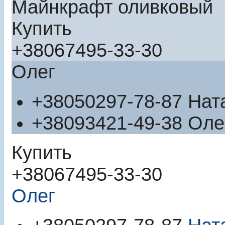
Майнкрафт оливковый
Купить
+380
67
495-33-30
Олег
+380
50
297-78-87
Нат
+380
93
421-49-38
Оле
Купить
+380
67
495-33-30
Олег