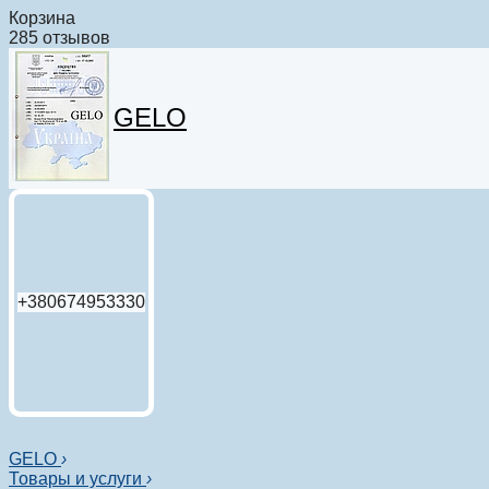
Корзина
285 отзывов
GELO
+380674953330
GELO
›
Товары и услуги
›