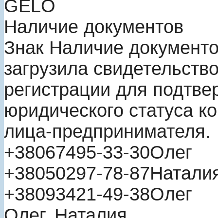
GELO
Наличие документов
Знак
Наличие документ
загрузила свидетельство
регистрации для подтве
юридического статуса к
лица-предпринимателя.
+380
67
495-33-30
Олег
+380
50
297-78-87
Натали
+380
93
421-49-38
Олег
Олег, Наталия