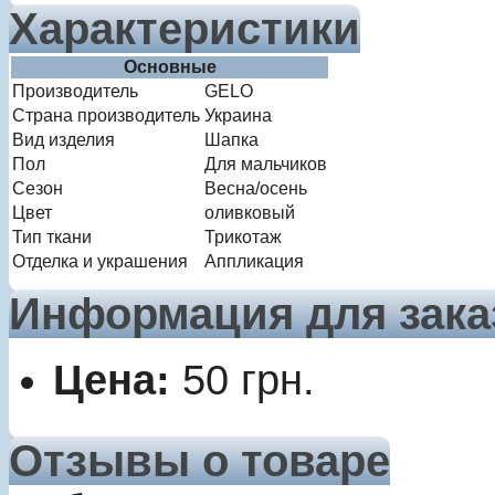
Характеристики
Основные
Производитель
GELO
Страна производитель
Украина
Вид изделия
Шапка
Пол
Для мальчиков
Сезон
Весна/осень
Цвет
оливковый
Тип ткани
Трикотаж
Отделка и украшения
Аппликация
Информация для зака
Цена:
50
грн.
Отзывы о товаре