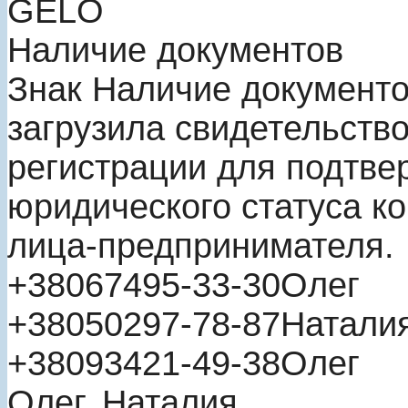
GELO
Наличие документов
Знак
Наличие документ
загрузила свидетельство
регистрации для подтве
юридического статуса к
лица-предпринимателя.
+380
67
495-33-30
Олег
+380
50
297-78-87
Натали
+380
93
421-49-38
Олег
Олег, Наталия