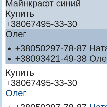
Майнкрафт синий
Купить
+380
67
495-33-30
Олег
+380
50
297-78-87
Нат
+380
93
421-49-38
Оле
Купить
+380
67
495-33-30
Олег