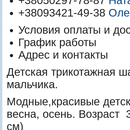
+380
50
297-78-87
Нат
+380
93
421-49-38
Оле
Условия оплаты и до
График работы
Адрес и контакты
Детская трикотажная ш
мальчика.
Модные,красивые детски
весна, осень. Возраст 3 
см)