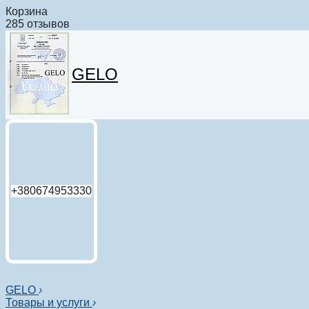
Корзина
285 отзывов
GELO
+380674953330
GELO
›
Товары и услуги
›