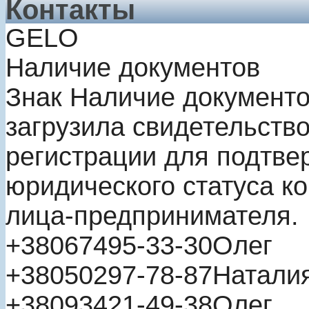
Контакты
GELO
Наличие документов
Знак
Наличие документ
загрузила свидетельство
регистрации для подтве
юридического статуса к
лица-предпринимателя.
+380
67
495-33-30
Олег
+380
50
297-78-87
Натали
+380
93
421-49-38
Олег