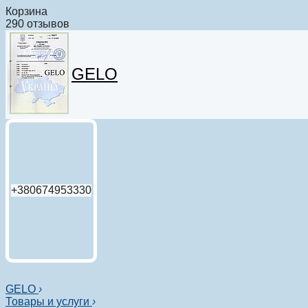
Корзина
290 отзывов
GELO
+380674953330
GELO
›
Товары и услуги
›