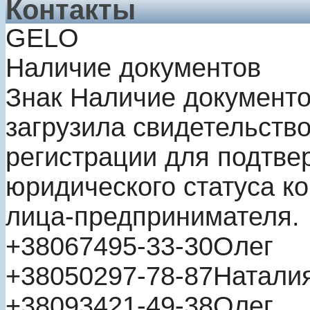
Контакты
GELO
Наличие документов
Знак
Наличие документ
загрузила свидетельство
регистрации для подтве
юридического статуса к
лица-предпринимателя.
+380
67
495-33-30
Олег
+380
50
297-78-87
Натали
+380
93
421-49-38
Олег