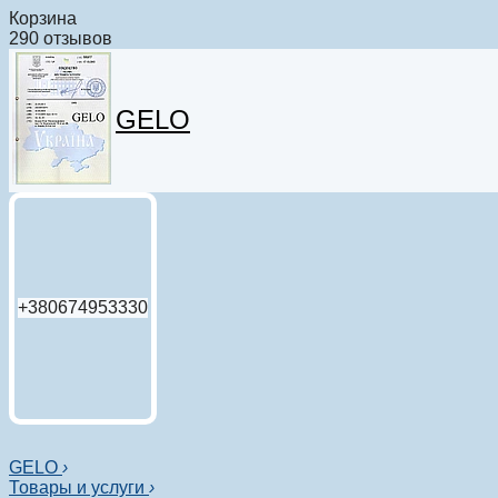
Корзина
290 отзывов
GELO
+380674953330
GELO
›
Товары и услуги
›