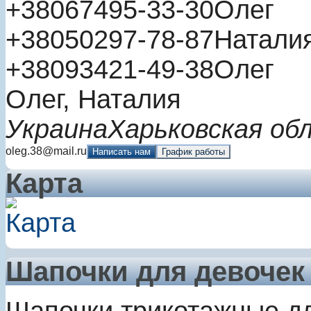
+380
67
495-33-30
Олег
+380
50
297-78-87
Натали
+380
93
421-49-38
Олег
Олег, Наталия
Украина
Харьковская об
oleg.38@mail.ru
Написать нам
График работы
Карта
Шапочки для девочек