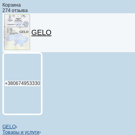
Корзина
274 отзыва
GELO
+380674953330
GELO
›
Товары и услуги
›