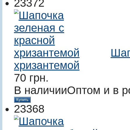
23372
Шап
хризантемой
70
грн.
В наличии
Оптом и в р
Купить
23368