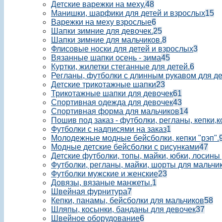
Детские варежки на меху.
48
Манишки, шарфики для детей и взрослых
15
Варежки на меху взрослые
6
Шапки зимние для девочек.
25
Шапки зимние для мальчиков.
8
Флисовые носки для детей и взрослых
3
Вязанные шапки осень - зима
45
Куртки, жилетки стеганные для детей.
6
Регланы, футболки с длинным рукавом для д
Детские трикотажные шапки
23
Трикотажные шапки для девочек
61
Спортивная одежда для девочек
43
Спортивная форма для мальчиков
14
Пошив под заказ - футболки, регланы, кепки,
Футболки с надписями на заказ
1
Молодежные модные бейсболки, кепки "рэп".
Модные детские бейсболки с рисунками
47
Детские футболки, топы, майки, юбки, лосины
Футболки, регланы, майки, шорты для мальчик
Футболки мужские и женские
23
Довязы, вязаные манжеты.
1
Швейная фурнитура
7
Кепки, панамы, бейсболки для мальчиков
58
Шляпы, косынки, банданы для девочек
37
Швейное оборудование
6