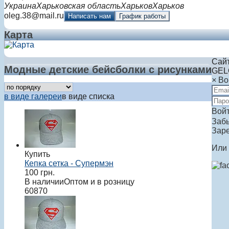
Украина
Харьковская область
Харьков
Харьков
oleg.38@mail.ru
Написать нам
График работы
Карта
Сайт
Модные детские бейсболки с рисунками
GEL
×
Во
в виде галереи
в виде списка
Вой
Заб
Заре
Или 
Купить
Кепка сетка - Супермэн
100
грн.
В наличии
Оптом и в розницу
60870