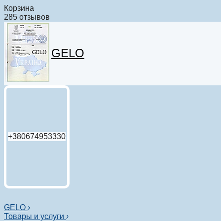
Корзина
285 отзывов
GELO
+380674953330
GELO
›
Товары и услуги
›