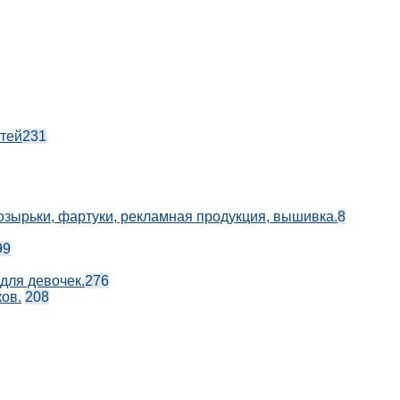
етей
231
козырьки, фартуки, рекламная продукция, вышивка.
8
99
 для девочек.
276
ов.
208