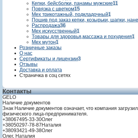
Кепки, бейсболки, панамы мужские
11
Повязка с цветком
15
Мех трикотажный, подкладочный
1
Пошив под заказ кепки, козырьки, шапки, нан
Распродажа
36
Мех искусственный
1
Товары для здоровья,массажа и похудения
1
Мех мутон
1
Розничные заказы
О нас
Сертификаты и лицензии
3
Отзывы
Доставка и оплата
Страничка в соц сетях
Контакты
GELO
Наличие документов
Знак
Наличие документов
означает, что компания загрузи
физического лица-предпринимателя.
+380
67
495-33-30
Олег
+380
50
297-78-87
Наталия
+380
93
421-49-38
Олег
Олег, Наталия